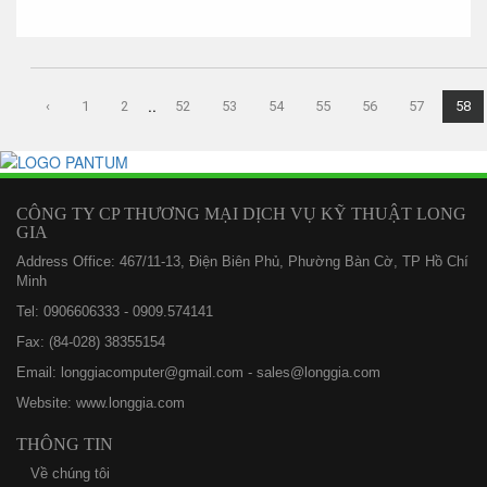
‹
1
2
52
53
54
55
56
57
58
..
CÔNG TY CP THƯƠNG MẠI DỊCH VỤ KỸ THUẬT LONG
GIA
Address Office: 467/11-13, Điện Biên Phủ, Phường Bàn Cờ, TP Hồ Chí
Minh
Tel: 0906606333 - 0909.574141
Fax: (84-028) 38355154
Email: longgiacomputer@gmail.com - sales@longgia.com
Website: www.longgia.com
THÔNG TIN
Về chúng tôi