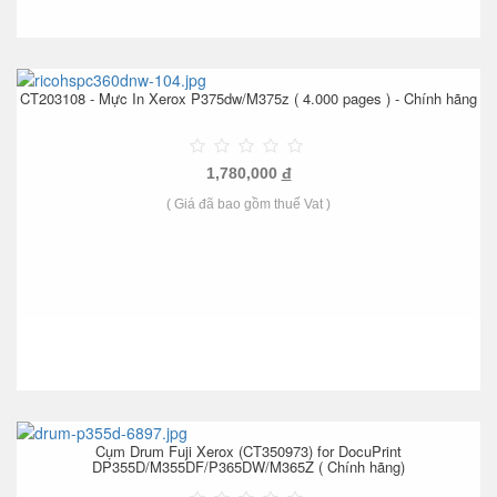
CT203108 - Mực In Xerox P375dw/M375z ( 4.000 pages ) - Chính hãng
1,780,000
đ
( Giá đã bao gồm thuế Vat )
Cụm Drum Fuji Xerox (CT350973) for DocuPrint
DP355D/M355DF/P365DW/M365Z ( Chính hãng)