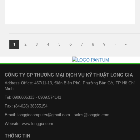
1
2
3
4
5
6
7
8
9
›
››
CÔNG TY CP THƯƠNG MẠI DỊCH VỤ KỸ THUẬT LONG GIA
Address Office: 467/11-13, Điện Biên Phủ, Phường Bàn Cờ, TP Hồ Chí
Minh
Tel: 0906606333 - 0909.574141
Fax: (84-028) 38355154
Email: longgiacomputer@gmail.com - sales@longgia.com
Website: www.longgia.com
THÔNG TIN