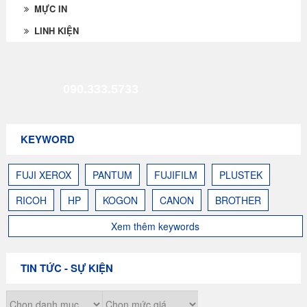
MỰC IN
LINH KIỆN
090.333.5733
KEYWORD
FUJI XEROX
PANTUM
FUJIFILM
PLUSTEK
RICOH
HP
KOGON
CANON
BROTHER
Xem thêm keywords
TIN TỨC - SỰ KIỆN