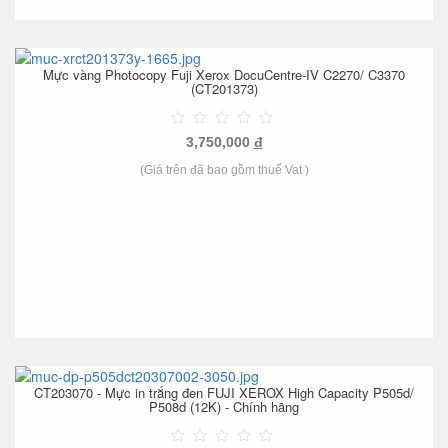
Mực vàng Photocopy Fuji Xerox DocuCentre-IV C2270/ C3370
(CT201373)
3,750,000
đ
(Giá trên đã bao gồm thuế Vat )
CT203070 - Mực in trắng đen FUJI XEROX High Capacity P505d/
P508d (12K) - Chính hãng