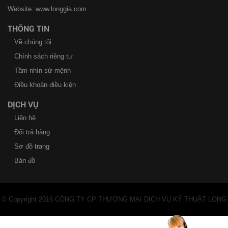
Website: www.longgia.com
THÔNG TIN
Về chúng tôi
Chính sách riêng tư
Tầm nhìn sứ mệnh
Điều khoản điều kiện
DỊCH VỤ
Liên hệ
Đổi trả hàng
Sơ đồ trang
Bản đồ
© Copyright 2016 CÔNG TY CP THƯƠNG MẠI DỊCH VỤ KỸ THUẬT LONG