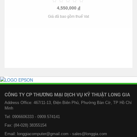
4,550,000
đ
Giá đã bao gồm thuế Vat
CÔNG TY CP THƯƠNG MẠI DỊCH VỤ KỸ THUẬT LONG GIA
Address Office: 467/11-13, Điện Biên Phủ, Phường Bàn Cờ, TP Hồ Chí
Minh
Tel: 0906606333 - 0909.574141
Fax: (84-028) 38355154
Email: longgiacomputer@gmail.com - sales@longgia.com