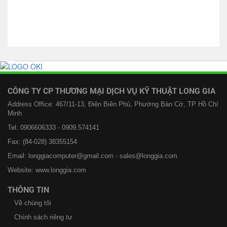
CÔNG TY CP THƯƠNG MẠI DỊCH VỤ KỸ THUẬT LONG GIA
Address Office: 467/11-13, Điện Biên Phủ, Phường Bàn Cờ, TP Hồ Chí
Minh
Tel: 0906606333 - 0909.574141
Fax: (84-028) 38355154
Email: longgiacomputer@gmail.com - sales@longgia.com
Website: www.longgia.com
THÔNG TIN
Về chúng tôi
Chính sách riêng tư