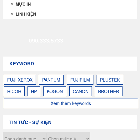
MỰC IN
LINH KIỆN
090.333.5733
KEYWORD
FUJI XEROX
PANTUM
FUJIFILM
PLUSTEK
RICOH
HP
KOGON
CANON
BROTHER
Xem thêm keywords
TIN TỨC - SỰ KIỆN