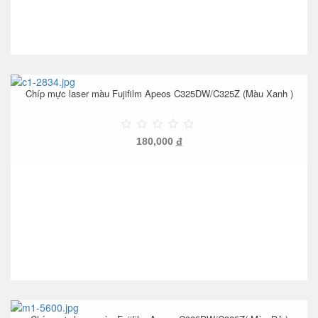
Chíp mực laser màu Fujifilm Apeos C325DW/C325Z (Màu Xanh )
180,000
đ