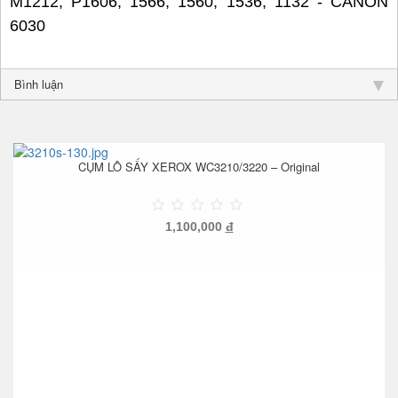
M1212, P1606, 1566, 1560, 1536, 1132 - CANON
6030
Bình luận
CỤM LÔ SẤY XEROX WC3210/3220 – Original
1,100,000
đ