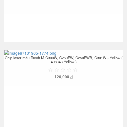
Chip laser màu Ricoh M C300W, C250FW, C250FWB, C301W - Yellow (
408343 Yellow )
120,000
đ