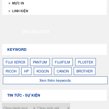
MỰC IN
LINH KIỆN
090.333.5733
KEYWORD
FUJI XEROX
PANTUM
FUJIFILM
PLUSTEK
RICOH
HP
KOGON
CANON
BROTHER
Xem thêm keywords
TIN TỨC - SỰ KIỆN