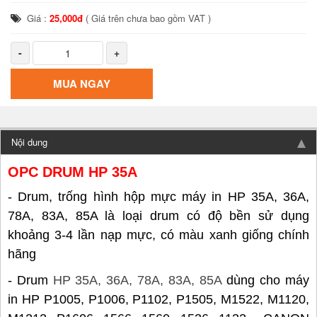
Giá :
25,000đ
( Giá trên chưa bao gồm VAT )
-
+
MUA NGAY
Nội dung
OPC DRUM HP 35A
- Drum, trống hình hộp mực máy in HP 35A, 36A,
78A, 83A, 85A là loại drum có độ bền sử dụng
khoảng 3-4 lần nạp mực, có màu xanh giống chính
hãng
- Drum
HP 35A, 36A, 78A, 83A, 85A
dùng cho máy
in HP P1005, P1006, P1102, P1505, M1522, M1120,