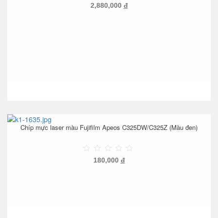
2,880,000
đ
Chíp mực laser màu Fujifilm Apeos C325DW/C325Z (Màu đen)
180,000
đ