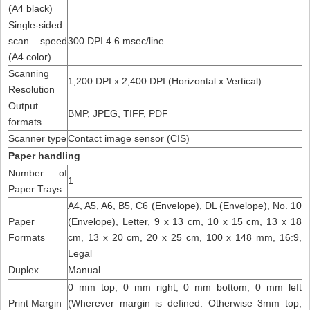
(A4 black)
Single-sided
scan speed
300 DPI 4.6 msec/line
(A4 color)
Scanning
1,200 DPI x 2,400 DPI (Horizontal x Vertical)
Resolution
Output
BMP, JPEG, TIFF, PDF
formats
Scanner type
Contact image sensor (CIS)
Paper handling
Number of
1
Paper Trays
A4, A5, A6, B5, C6 (Envelope), DL (Envelope), No. 10
Paper
(Envelope), Letter, 9 x 13 cm, 10 x 15 cm, 13 x 18
Formats
cm, 13 x 20 cm, 20 x 25 cm, 100 x 148 mm, 16:9,
Legal
Duplex
Manual
0 mm top, 0 mm right, 0 mm bottom, 0 mm left
Print Margin
(Wherever margin is defined. Otherwise 3mm top,