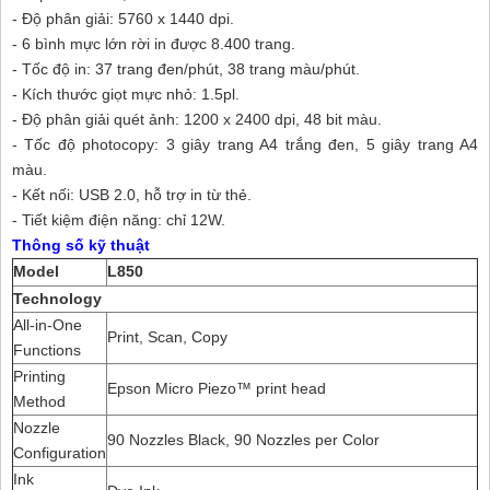
- Độ phân giải: 5760 x 1440 dpi.
- 6 bình mực lớn rời in được 8.400 trang.
- Tốc độ in: 37 trang đen/phút, 38 trang màu/phút.
- Kích thước giọt mực nhỏ: 1.5pl.
- Độ phân giải quét ảnh: 1200 x 2400 dpi, 48 bit màu.
- Tốc độ photocopy: 3 giây trang A4 trắng đen, 5 giây trang A4
màu.
- Kết nối: USB 2.0, hỗ trợ in từ thẻ.
- Tiết kiệm điện năng: chỉ 12W.
Thông số kỹ thuật
Model
L850
Technology
All-in-One
Print, Scan, Copy
Functions
Printing
Epson Micro Piezo™ print head
Method
Nozzle
90 Nozzles Black, 90 Nozzles per Color
Configuration
Ink