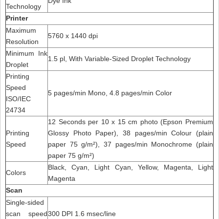
Dye Ink
Technology
Printer
Maximum
5760 x 1440 dpi
Resolution
Minimum Ink
1.5 pl, With Variable-Sized Droplet Technology
Droplet
Printing
Speed
5 pages/min Mono, 4.8 pages/min Color
ISO/IEC
24734
12 Seconds per 10 x 15 cm photo (Epson Premium
Printing
Glossy Photo Paper), 38 pages/min Colour (plain
Speed
paper 75 g/m²), 37 pages/min Monochrome (plain
paper 75 g/m²)
Black, Cyan, Light Cyan, Yellow, Magenta, Light
Colors
Magenta
Scan
Single-sided
scan speed
300 DPI 1.6 msec/line