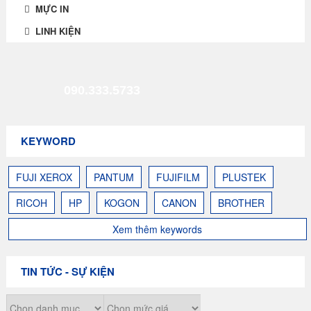
MỰC IN
LINH KIỆN
090.333.5733
KEYWORD
FUJI XEROX
PANTUM
FUJIFILM
PLUSTEK
RICOH
HP
KOGON
CANON
BROTHER
Xem thêm keywords
TIN TỨC - SỰ KIỆN