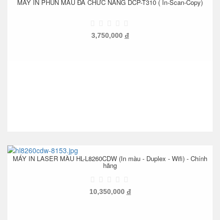
MÁY IN PHUN MÀU ĐA CHỨC NĂNG DCP-T310 ( In-Scan-Copy)
3,750,000
đ
MÁY IN LASER MÀU HL-L8260CDW (In màu - Duplex - Wifi) - Chính
hãng
10,350,000
đ