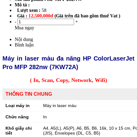
Mô tả :
Lượt xem :
58
Giá :
12,500,000đ
(Giá trên đã bao gồm thuế Vat )
-
+
Mua ngay
Nội dung
Bình luận
Máy in laser màu đa năng HP ColorLaserJet
Pro MFP 282nw (7KW72A)
( In, Scan, Copy, Network, Wifi)
THÔNG TIN CHUNG
Loại máy in
Máy in laser màu
Chức năng
In
Khổ giấy chi
A4, A5(L), A5(P), A6, B5, B6, 16k, 10 x 15 cm, P
tiết
(JIS), Envelopes (DL, C5, B5)