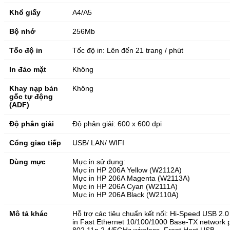
Khổ giấy
A4/A5
Bộ nhớ
256Mb
Tốc độ in
Tốc độ in: Lên đến 21 trang / phút
In đảo mặt
Không
Khay nạp bản
Không
gốc tự động
(ADF)
Độ phân giải
Độ phân giải: 600 x 600 dpi
Cổng giao tiếp
USB/ LAN/ WIFI
Dùng mực
Mực in sử dụng:
Mực in HP 206A Yellow (W2112A)
Mực in HP 206A Magenta (W2113A)
Mực in HP 206A Cyan (W2111A)
Mực in HP 206A Black (W2110A)
Mô tả khác
Hỗ trợ các tiêu chuẩn kết nối: Hi-Speed USB 2.0 p
in Fast Ethernet 10/100/1000 Base-TX network p