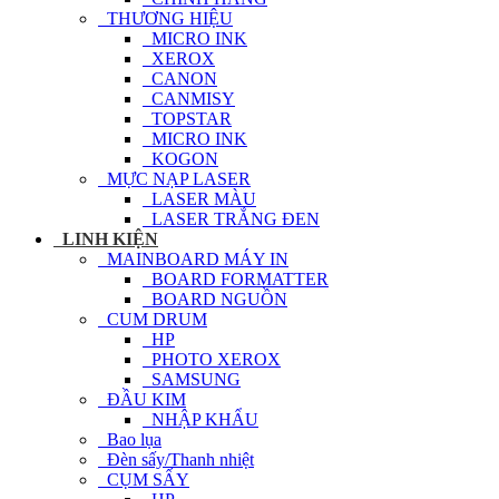
THƯƠNG HIỆU
MICRO INK
XEROX
CANON
CANMISY
TOPSTAR
MICRO INK
KOGON
MỰC NẠP LASER
LASER MÀU
LASER TRẮNG ĐEN
LINH KIỆN
MAINBOARD MÁY IN
BOARD FORMATTER
BOARD NGUỒN
CUM DRUM
HP
PHOTO XEROX
SAMSUNG
ĐẦU KIM
NHẬP KHẨU
Bao lụa
Đèn sấy/Thanh nhiệt
CỤM SẤY