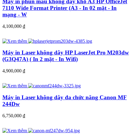
Máy in phun màu không dây khổ A3 HP OfficeJet
7110 Wide Format Printer (A3 - In 02 mặt - In
mạng - W
4,100,000
đ
Máy in Laser không dây HP LaserJet Pro M203dw
(G3Q47A) ( In 2 mặt - In Wifi)
4,900,000
đ
Máy in Laser không dây đa chức năng Canon MF
244Dw
6,750,000
đ