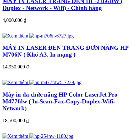
MÁY IN LASER TRẮNG ĐEN HL-2366DW (
Duplex - Network - Wifi) - Chính hãng
4,000,000
đ
MÁY IN LASER ĐEN TRẮNG ĐƠN NĂNG HP
M706N ( Khổ A3, In mạng )
14,950,000
đ
Máy in đa chức năng HP Color LaserJet Pro
M477fdw ( In-Scan-Fax-Copy-Duplex-Wifi-
Network)
18,500,000
đ