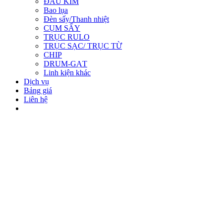
ĐẦU KIM
Bao lụa
Đèn sấy/Thanh nhiệt
CỤM SẤY
TRỤC RULO
TRỤC SẠC/ TRỤC TỪ
CHIP
DRUM-GẠT
Linh kiện khác
Dịch vụ
Bảng giá
Liên hệ
0 sản phẩm