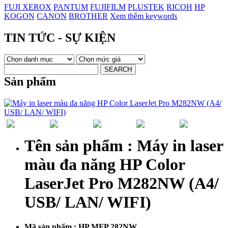
FUJI XEROX
PANTUM
FUJIFILM
PLUSTEK
RICOH
HP
KOGON
CANON
BROTHER
Xem thêm keywords
TIN TỨC - SỰ KIỆN
Sản phẩm
Tên sản phẩm :
Máy in laser
màu đa năng HP Color
LaserJet Pro M282NW (A4/
USB/ LAN/ WIFI)
Mã sản phẩm :
HP MFP 282NW