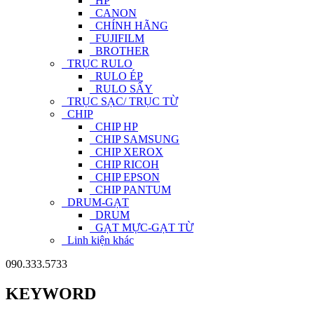
HP
CANON
CHÍNH HÃNG
FUJIFILM
BROTHER
TRỤC RULO
RULO ÉP
RULO SẤY
TRỤC SẠC/ TRỤC TỪ
CHIP
CHIP HP
CHIP SAMSUNG
CHIP XEROX
CHIP RICOH
CHIP EPSON
CHIP PANTUM
DRUM-GẠT
DRUM
GẠT MỰC-GẠT TỪ
Linh kiện khác
090.333.5733
KEYWORD