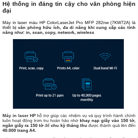
Hệ thống in đáng tin cậy cho văn phòng hiện
đại
Máy in laser màu HP ColorLaserJet Pro MFP 282nw (7KW72A) là
thiết b
ị văn phòng hữu ích, đa di năng khi cung cấp các tính
năng như: in, scan, copy, network, wireless
Máy in laser HP
hỗ trợ giúp các nhiệm vụ và quy trình hành chính
luôn hoạt động trơn tru hoàn hảo nhờ
khay nạp giấy vào 150 tờ,
ngăn giấy ra 150 tờ
để
chu kỳ tháng thu
được thành quả lên đến
40.000 trang A4.