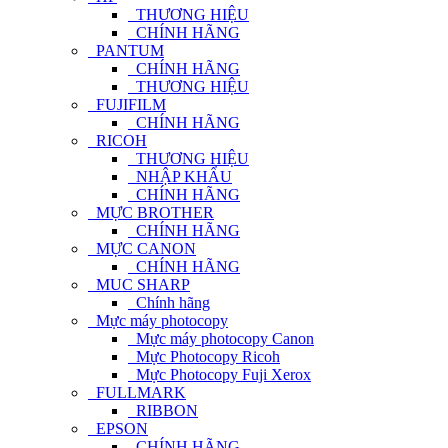
THƯƠNG HIỆU
CHÍNH HÃNG
PANTUM
CHÍNH HÃNG
THƯƠNG HIỆU
FUJIFILM
CHÍNH HÃNG
RICOH
THƯƠNG HIỆU
NHẬP KHẨU
CHÍNH HÃNG
MỰC BROTHER
CHÍNH HÃNG
MỰC CANON
CHÍNH HÃNG
MUC SHARP
Chính hãng
Mực máy photocopy
Mực máy photocopy Canon
Mực Photocopy Ricoh
Mực Photocopy Fuji Xerox
FULLMARK
RIBBON
EPSON
CHÍNH HÃNG