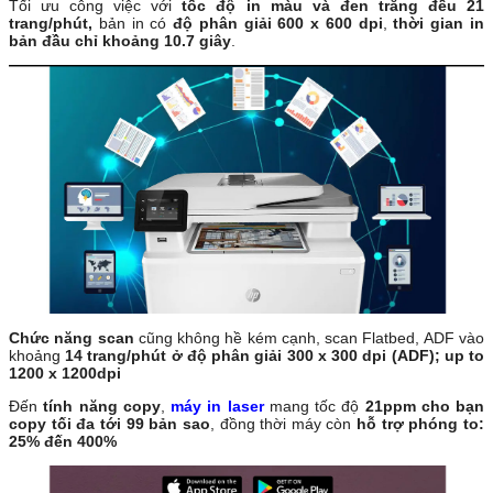
Tối ưu công việc với
tốc độ in màu và đen trắng đều 21
trang/phút,
bản in có
độ phân giải 600 x 600 dpi
,
thời gian in
bản đầu chỉ khoảng 10.7 giây
.
Chức năng scan
cũng không hề kém cạnh, scan Flatbed, ADF vào
khoảng
14 trang/phút ở độ phân giải 300 x 300 dpi (ADF); up to
1200 x 1200dpi
Đến
tính năng copy
,
máy in laser
mang tốc độ
21ppm cho bạn
copy tối đa tới 99 bản sao
, đồng thời máy còn
hỗ trợ phóng to:
25% đến 400%