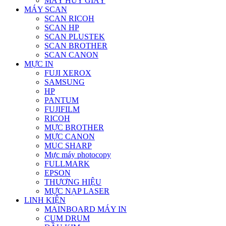
MÁY HỦY GIẤY
MÁY SCAN
SCAN RICOH
SCAN HP
SCAN PLUSTEK
SCAN BROTHER
SCAN CANON
MỰC IN
FUJI XEROX
SAMSUNG
HP
PANTUM
FUJIFILM
RICOH
MỰC BROTHER
MỰC CANON
MUC SHARP
Mực máy photocopy
FULLMARK
EPSON
THƯƠNG HIỆU
MỰC NẠP LASER
LINH KIỆN
MAINBOARD MÁY IN
CUM DRUM