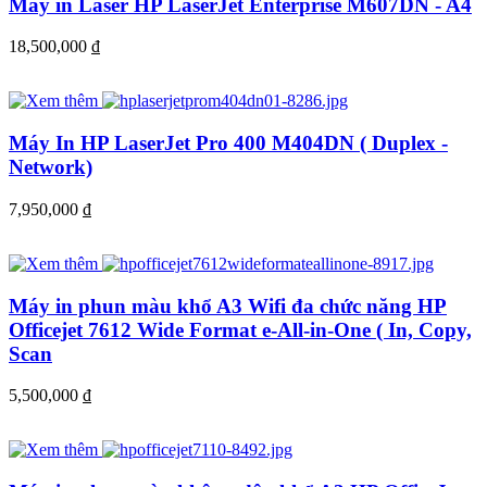
Máy in Laser HP LaserJet Enterprise M607DN - A4
18,500,000
đ
Máy In HP LaserJet Pro 400 M404DN ( Duplex -
Network)
7,950,000
đ
Máy in phun màu khổ A3 Wifi đa chức năng HP
Officejet 7612 Wide Format e-All-in-One ( In, Copy,
Scan
5,500,000
đ