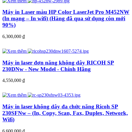
Máy in Laser màu HP Color LaserJet Pro M452NW
(In mạng – In wifi) (Hàng đã qua sử dụng còn mới
90%)
6,300,000
đ
Máy in laser đơn năng không dây RICOH SP
230DNw - New Model - Chính Hãng
4,550,000
đ
Máy in laser không dây đa chức năng Ricoh SP
230SFNw – (In, Copy, Scan, Fax, Duplex, Network,
Wifi)
6,600,000
đ