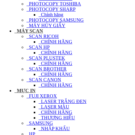
PHOTOCOPY TOSHIBA
PHOTOCOPY SHARP
Chính hãng
PHOTOCOPY SAMSUNG
MÁY HỦY GIẤY
MÁY SCAN
SCAN RICOH
CHÍNH HÃNG
SCAN HP
CHÍNH HÃNG
SCAN PLUSTEK
CHÍNH HÃNG
SCAN BROTHER
CHÍNH HÃNG
SCAN CANON
CHÍNH HÃNG
MỰC IN
FUJI XEROX
LASER TRẮNG ĐEN
LASER MÀU
CHÍNH HÃNG
THƯƠNG HIỆU
SAMSUNG
NHẬP KHẨU
HP