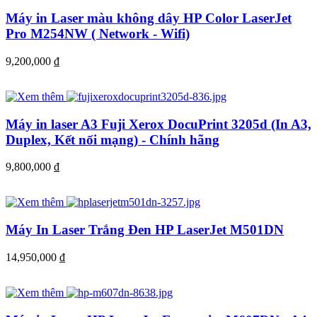
Máy in Laser màu không dây HP Color LaserJet
Pro M254NW ( Network - Wifi)
9,200,000
đ
Máy in laser A3 Fuji Xerox DocuPrint 3205d (In A3,
Duplex, Kết nối mạng) - Chính hãng
9,800,000
đ
Máy In Laser Trắng Đen HP LaserJet M501DN
14,950,000
đ