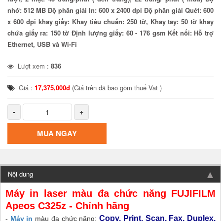
nhớ: 512 MB Độ phân giải In: 600 x 2400 dpi Độ phân giải Quét: 600
x 600 dpi khay giấy: Khay tiêu chuẩn: 250 tờ, Khay tay: 50 tờ khay
chứa giấy ra: 150 tờ Định lượng giấy: 60 - 176 gsm Kết nối: Hỗ trợ
Ethernet, USB và Wi-Fi
Lượt xem :
836
Giá :
17,375,000đ
(Giá trên đã bao gồm thuế Vat )
-
+
MUA NGAY
Nội dung
Máy in laser màu đa chức năng FUJIFILM
Apeos C325z - Chính hãng
Copy, Print, Scan, Fax, Duplex,
-
Máy in
màu đa chức năng: