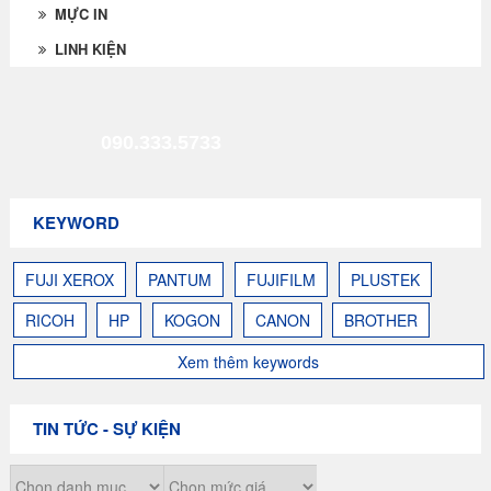
MỰC IN
LINH KIỆN
090.333.5733
KEYWORD
FUJI XEROX
PANTUM
FUJIFILM
PLUSTEK
RICOH
HP
KOGON
CANON
BROTHER
Xem thêm keywords
TIN TỨC - SỰ KIỆN