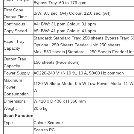
Bypass Tray: 60 to 176 gsm
First Copy
B/W: 9.5 sec. (A4) Colour: 12.0 sec. (A4)
Output Time
Continuous
A4: B/W: 31 ppm Colour: 31 ppm
Copy Speed
A5: B/W: 41 ppm Colour: 41 ppm
Standard: Standard Tray: 250 sheets Bypass Tray: 5
Paper Tray
Optional: 250 Sheets Feeder Unit: 250 sheets
Capacity
Max: 550 sheets [Standard + 250 Sheets Feeder Unit
Output Tray
150 sheets (Face down)
Capacity
Power Supply
AC220-240 V +/- 10 %, 10 A, 50/60 Hz common
Maximum
1120 W Sleep Mode: 0.5 W Low Power Mode: 11 W
Power
W
Consumption
Dimensions
W 410 x D 430 x H 366 mm
Weight
20.6 kg
Scan Function
Type
Colour Scanner
Scan to PC