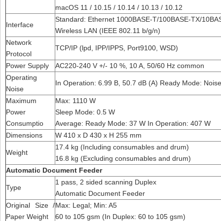
macOS 11 / 10.15 / 10.14 / 10.13 / 10.12
Standard: Ethernet 1000BASE-T/100BASE-TX/10BA
Interface
Wireless LAN (IEEE 802.11 b/g/n)
Network
TCP/IP (lpd, IPP/IPPS, Port9100, WSD)
Protocol
Power Supply
AC220-240 V +/- 10 %, 10 A, 50/60 Hz common
Operating
In Operation: 6.99 B, 50.7 dB (A) Ready Mode: Noise
Noise
Maximum
Max: 1110 W
Power
Sleep Mode: 0.5 W
Consumptio
Average: Ready Mode: 37 W In Operation: 407 W
Dimensions
W 410 x D 430 x H 255 mm
17.4 kg (Including consumables and drum)
Weight
16.8 kg (Excluding consumables and drum)
Automatic Document Feeder
1 pass, 2 sided scanning Duplex
Type
Automatic Document Feeder
Original Size /
Max: Legal; Min: A5
Paper Weight
60 to 105 gsm (In Duplex: 60 to 105 gsm)