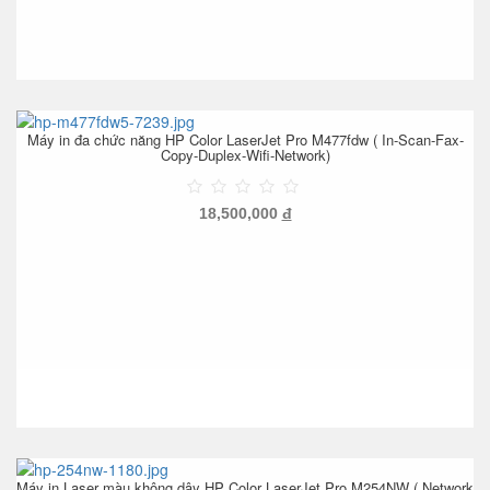
Máy in đa chức năng HP Color LaserJet Pro M477fdw ( In-Scan-Fax-
Copy-Duplex-Wifi-Network)
18,500,000
đ
Máy in Laser màu không dây HP Color LaserJet Pro M254NW ( Network