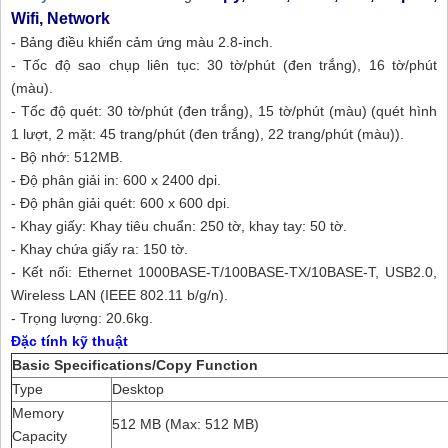
Wifi, Network
- Bảng điều khiển cảm ứng màu 2.8-inch.
- Tốc độ sao chụp liên tục: 30 tờ/phút (đen trắng), 16 tờ/phút
(màu).
- Tốc độ quét: 30 tờ/phút (đen trắng), 15 tờ/phút (màu) (quét hình
1 lượt, 2 mặt: 45 trang/phút (đen trắng), 22 trang/phút (màu)).
- Bộ nhớ: 512MB.
- Độ phân giải in: 600 x 2400 dpi.
- Độ phân giải quét: 600 x 600 dpi.
- Khay giấy: Khay tiêu chuẩn: 250 tờ, khay tay: 50 tờ.
- Khay chứa giấy ra: 150 tờ.
- Kết nối: Ethernet 1000BASE-T/100BASE-TX/10BASE-T, USB2.0,
Wireless LAN (IEEE 802.11 b/g/n).
- Trọng lượng: 20.6kg.
Đặc tính kỹ thuật
Basic Specifications/Copy Function
Type
Desktop
Memory
512 MB (Max: 512 MB)
Capacity