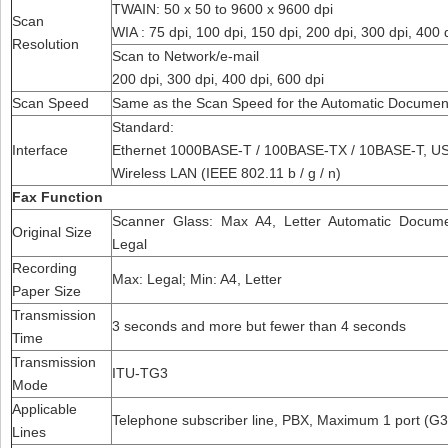
TWAIN: 50 x 50 to 9600 x 9600 dpi
Scan
WIA : 75 dpi, 100 dpi, 150 dpi, 200 dpi, 300 dpi, 400 
Resolution
Scan to Network/e-mail
200 dpi, 300 dpi, 400 dpi, 600 dpi
Scan Speed
Same as the Scan Speed for the Automatic Documen
Standard:
Interface
Ethernet 1000BASE-T / 100BASE-TX / 10BASE-T, U
Wireless LAN (IEEE 802.11 b / g / n)
Fax Function
Scanner Glass: Max A4, Letter Automatic Docum
Original Size
Legal
Recording
Max: Legal; Min: A4, Letter
Paper Size
Transmission
3 seconds and more but fewer than 4 seconds
Time
Transmission
ITU-TG3
Mode
Applicable
Telephone subscriber line, PBX, Maximum 1 port (G3
Lines