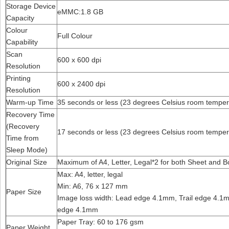
Storage Device
eMMC:1.8 GB
Capacity
Colour
Full Colour
Capability
Scan
600 x 600 dpi
Resolution
Printing
600 x 2400 dpi
Resolution
Warm-up Time
35 seconds or less (23 degrees Celsius room temper
Recovery Time
(Recovery
17 seconds or less (23 degrees Celsius room temper
Time from
Sleep Mode)
Original Size
Maximum of A4, Letter, Legal*2 for both Sheet and 
Max: A4, letter, legal
Min: A6, 76 x 127 mm
Paper Size
Image loss width: Lead edge 4.1mm, Trail edge 4.1m
edge 4.1mm
Paper Tray: 60 to 176 gsm
Paper Weight