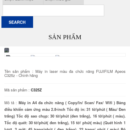
SẢN PHẨM
Tên sản phẩm :
Máy in laser màu đa chức năng FUJIFILM Apeos
C325z - Chính hãng
Mã sản phẩm :
C325Z
Mô tả :
Máy in A4 đa chức năng ( Copy/In/ Scan/ Fax/ Wifi ) Bảng
điều khiển cảm ứng màu 2.8-inch Tốc độ in: 31 tờ/phút ( Màu/ Đen
trắng) Tốc độ sao chụp: 30 tờ/phút (đen trắng), 16 tờ/phút ( màu).
Tốc độ quét: 30 tờ/phút( đen trắng), 15 tờ/ phút( màu) (Quét hình 1
lượt, 2 mặt: 45 trang/phút ( đen trắng), 22 trang/ phút ( màu) Bộ