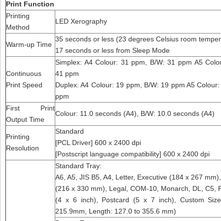
Print Function
Printing
LED Xerography
Method
35 seconds or less (23 degrees Celsius room temper
Warm-up Time
17 seconds or less from Sleep Mode
Simplex: A4 Colour: 31 ppm, B/W: 31 ppm A5 Colo
Continuous
41 ppm
Print Speed
Duplex: A4 Colour: 19 ppm, B/W: 19 ppm A5 Colour:
ppm
First Print
Colour: 11.0 seconds (A4), B/W: 10.0 seconds (A4)
Output Time
Standard
Printing
[PCL Driver] 600 x 2400 dpi
Resolution
[Postscript language compatibility] 600 x 2400 dpi
Standard Tray:
A6, A5, JIS B5, A4, Letter, Executive (184 x 267 mm),
(216 x 330 mm), Legal, COM-10, Monarch, DL, C5, 
(4 x 6 inch), Postcard (5 x 7 inch), Custom Size
215.9mm, Length: 127.0 to 355.6 mm)