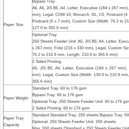
Bypass Tray:
A6, A5, JIS B5, A4, Letter, Executive (184 x 267 mm),
mm), Legal, COM-10, Monarch, DL, C5, Postcard (4 x
Postcard (5 x 7 inch), Custom Size (Width: 76.2 to 
Paper Size
127.0 to 355.6 mm)
Optional Tray:
250 Sheets Feeder Unit: A5, JIS B5, A4, Letter, Exec
x 267 mm), Folio (216 x 330 mm), Legal, Custom Siz
76.2 to 215.9 mm, Length: 210.0 to 355.6 mm)
2 Sided Printing:
A5, JIS B5, A4, Letter, Executive (184 x 267 mm),
mm), Legal, Custom Size (Width: 139.0 to 215.9 mm,
355.6 mm)
Standard Tray: 60 to 176 gsm
Bypass Tray: 60 to 176 gsm
Paper Weight
Optional Tray: 250 Sheets Feeder Unit: 60 to 176 g
2 Sided Printing: 60 to 176 gsm
Standard Standard Tray: 250 sheets Bypass Tray: 50
Paper Tray
Optional: 250 Sheets Feeder Unit: 250 sheets
Capacity
Max: 550 sheets [Standard + 250 Sheets Feeder Unit