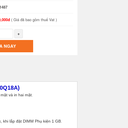
1487
0,000đ
( Giá đã bao gồm thuế Vat )
+
A NGAY
K0Q18A)
mặt và in hai mặt.
, khi lắp đặt DIMM Phụ kiện 1 GB.