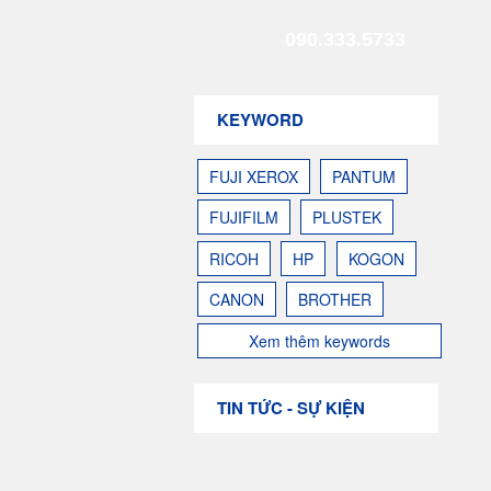
090.333.5733
KEYWORD
FUJI XEROX
PANTUM
FUJIFILM
PLUSTEK
RICOH
HP
KOGON
CANON
BROTHER
Xem thêm keywords
TIN TỨC - SỰ KIỆN