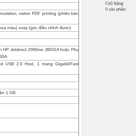
Giỏ hàng
0 sản phẩm
mulation, native PDF printing (phiên bản
họa màu) xoay (góc điều chỉnh được)
In HP Jetdirect 2900nw J8031A hoặc Phụ
030A
ed USB 2.0 Host, 1 mạng Gigabit/Fast
iện 1 GB