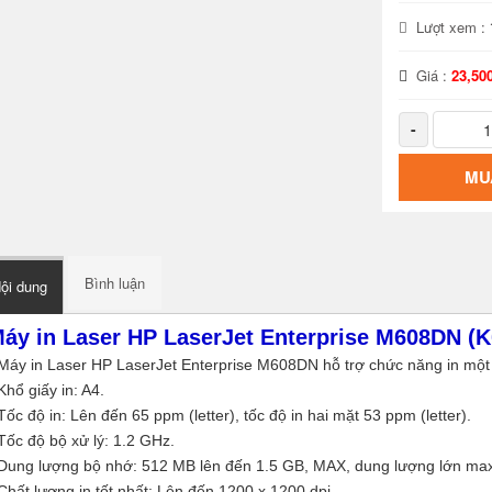
Lượt xem :
Giá :
23,50
-
MU
Bình luận
ội dung
áy in Laser HP LaserJet Enterprise M608DN (
 Máy in Laser HP LaserJet Enterprise M608DN hỗ trợ chức năng in một 
Khổ giấy in: A4.
Tốc độ in: Lên đến 65 ppm (letter), tốc độ in hai mặt 53 ppm (letter).
 Tốc độ bộ xử lý: 1.2 GHz.
 Dung lượng bộ nhớ: 512 MB lên đến 1.5 GB, MAX, dung lượng lớn max
 Chất lượng in tốt nhất: Lên đến 1200 x 1200 dpi.