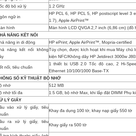
ốc độ bộ xử lý
1.2 GHz
HP PCL 6, HP PCL 5, HP postscript level 3 e
gôn ngữ in
1.7), Apple AirPrint™
àn hình
Màn hình LCD QVGA 2,7 inch (6,86 cm) (đồ 
HẢ NĂNG KẾT NỐI
hả năng in di động
HP ePrint; Apple AirPrint™, Mopria-certified
hả năng kết nối không
Tùy chọn, được kích hoạt khi mua Máy chủ 
ây
kiện NFC/Không dây HP Jetdirect 3000w J8
1 thiết bị USB 2.0 Tốc độ cao, 2 Hi-Spe
ết nối, tiêu chuẩn
Ethernet 10/100/1000 Base-TX
HÔNG SỐ KỸ THUẬT BỘ NHỚ
ộ nhớ
512 MB
ộ nhớ tối đa
1.5 GB, bộ nhớ Max, khi lắp đặt DIMM Phụ k
Ử LÝ GIẤY
ầu vào xử lý giấy, tiêu
Khay đa dụng 100 tờ, khay nạp giấy 550 tờ
huẩn
ầu ra xử lý giấy, tiêu
Khay giấy ra 500 tờ
huẩn
ỗ trợ kích thước giấy ảnh