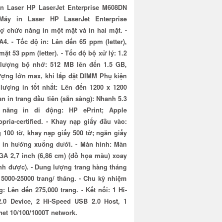
in Laser HP LaserJet Enterprise M608DN
Máy in Laser HP LaserJet Enterprise
ợ chức năng in một mặt và in hai mặt. -
A4. - Tốc độ in: Lên đến 65 ppm (letter),
mặt 53 ppm (letter). - Tốc độ bộ xử lý: 1.2
 lượng bộ nhớ: 512 MB lên đến 1.5 GB,
ợng lớn max, khi lắp đặt DIMM Phụ kiện
 lượng in tốt nhất: Lên đến 1200 x 1200
ian in trang đầu tiên (sẵn sàng): Nhanh 5.3
 năng in di động: HP ePrint; Apple
pria-certified. - Khay nạp giấy đầu vào:
 100 tờ, khay nạp giấy 500 tờ; ngăn giấy
t in hướng xuống dưới. - Màn hình: Màn
A 2,7 inch (6,86 cm) (đồ họa màu) xoay
ỉnh được). - Dung lượng trang hàng tháng
 5000-25000 trang/ tháng. - Chu kỳ nhiệm
: Lên đến 275,000 trang. - Kết nối: 1 Hi-
.0 Device, 2 Hi-Speed USB 2.0 Host, 1
net 10/100/1000T network.