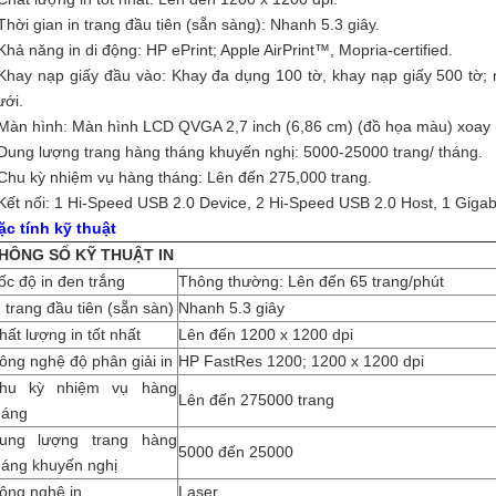
 Thời gian in trang đầu tiên (sẵn sàng): Nhanh 5.3 giây.
Khả năng in di động: HP ePrint; Apple AirPrint™, Mopria-certified.
 Khay nạp giấy đầu vào: Khay đa dụng 100 tờ, khay nạp giấy 500 tờ;
ưới.
 Màn hình: Màn hình LCD QVGA 2,7 inch (6,86 cm) (đồ họa màu) xoay (
 Dung lượng trang hàng tháng khuyến nghị: 5000-25000 trang/ tháng.
 Chu kỳ nhiệm vụ hàng tháng: Lên đến 275,000 trang.
 Kết nối: 1 Hi-Speed USB 2.0 Device, 2 Hi-Speed USB 2.0 Host, 1 Gigab
ặc tính kỹ thuật
HÔNG SỐ KỸ THUẬT IN
ốc độ in đen trắng
Thông thường: Lên đến 65 trang/phút
n trang đầu tiên (sẵn sàn)
Nhanh 5.3 giây
hất lượng in tốt nhất
Lên đến 1200 x 1200 dpi
ông nghệ độ phân giải in
HP FastRes 1200; 1200 x 1200 dpi
hu kỳ nhiệm vụ hàng
Lên đến 275000 trang
háng
ung lượng trang hàng
5000 đến 25000
háng khuyến nghị
ông nghệ in
Laser