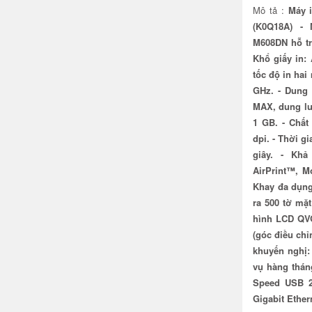
Mô tả :
Máy 
(K0Q18A) - 
M608DN hỗ tr
Khổ giấy in: 
tốc độ in hai 
GHz. - Dung
MAX, dung lư
1 GB. - Chất
dpi. - Thời g
giây. - Khả
AirPrint™, Mo
Khay đa dụng
ra 500 tờ mặ
hình LCD QVG
(góc điều ch
khuyến nghị:
vụ hàng tháng
Speed USB 2
Gigabit Ether