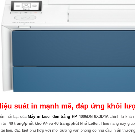
iệu suất in mạnh mẽ, đáp ứng khối lư
iểm nổi bật của
Máy in laser đen trắng HP
4006DN 8X3D4A
chính là khả n
n tới
40 trang/phút khổ A4
và
40 trang/phút khổ Letter
. Hiệu năng này giúp
 tài liệu, đặc biệt phù hợp với môi trường văn phòng có nhu cầu in ấn thườn