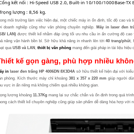
 Cổng kết nối : Hi-Speed USB 2.0, Built-in 10/100/1000Base-TX E
 Trọng lượng : 8,56 kg.
ong môi trường làm việc hiện đại, một chiếc máy in ổn định, tốc độ cao và tiế
ới doanh nghiệp cũng như văn phòng chuyên nghiệp.
Máy in laser đen t
SB/ LAN)
được thiết kế nhằm đáp ứng tối ưu nhu cầu in ấn cường độ cao v
hả năng vận hành bền bỉ. Sở hữu khả năng in nhanh lên tới
40 trang/phút
,
oạt qua
USB và LAN
,
thiết bị văn phòng
mang đến giải pháp in tài liệu hiệu
hiết kế gọn gàng, phù hợp nhiều khô
áy in
laser đen trắng HP 4006DN 8X3D4A
sở hữu thiết kế hiện đại với kiểu 
ăn phòng. Kích thước máy chỉ khoảng
381 x 357 x 220 mm
giúp người dùn
u vực in ấn riêng mà không chiếm quá nhiều không gian.
rọng lượng khoảng
11.37Kg
mang lại sự chắc chắn và ổn định trong quá trìn
ong cách thiết kế chuyên nghiệp cũng giúp sản phẩm dễ dàng hòa hợp với nh