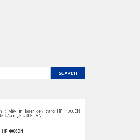
m :
Máy in laser đen trắng HP 4006DN
5/ Đảo mặt/ USB/ LAN)
:
HP 4006DN