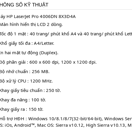
HÔNG SỐ KỸ THUẬT
áy HP LaserJet Pro 4006DN 8X3D4A
 Màn hình hiển thị LCD 2 dòng.
 Tốc độ 1 mặt : 40 trang/ phút khổ A4 và 40 trang/ phút khổ Lett
 Khổ giấy tối đa : A4/Letter.
 In hai mặt tự động (Duplex).
 Độ phân giải : 600 x 600 dpi, 1200 x 1200 dpi.
 Bộ nhớ chuẩn : 256 MB.
 Bộ xử lý CPU : 1200 MHz.
 Khay giấy tiêu chuẩn : 250 tờ.
 Khay đa năng : 100 tờ.
 Khay giấy ra : 150 tờ.
 Hỗ trợ HĐH : Windows 10/8.1/8/7(32-bit/64-bit), Windows Se
S: iOs, Android™, Mac OS: Sierra v10.12, High Sierra v10.13, M