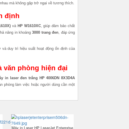
ác nhau mà không gặp trở ngại về tương thích.
n định
1610X)
và
HP W1610XC
, giúp đảm bảo chất
 khả năng in khoảng
3000 trang đen
, đáp ứng
và duy trì hiệu suất hoạt động ổn định của
 văn phòng hiện đại
áy in laser đen trắng HP 4006DN 8X3D4A
ăn phòng làm việc hoặc người dùng cần một
Máy in Laser HP LaserJet Enterprise