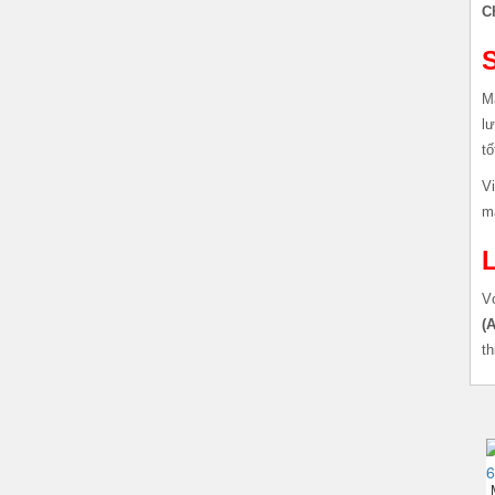
C
S
M
lư
tố
Vi
má
L
V
(
th