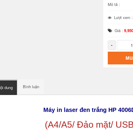
Mô tả :
Lượt xem 
Giá :
9,95
-
MU
Bình luận
ội dung
Máy in laser đen trắng HP 400
(A4/A5/ Đảo mặt/ USB