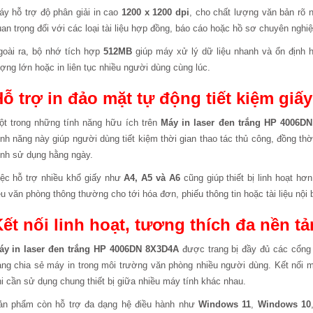
y hỗ trợ độ phân giải in cao
1200 x 1200 dpi
, cho chất lượng văn bản rõ n
an trọng đối với các loại tài liệu hợp đồng, báo cáo hoặc hồ sơ chuyên nghiệ
goài ra, bộ nhớ tích hợp
512MB
giúp máy xử lý dữ liệu nhanh và ổn định hơ
ợng lớn hoặc in liên tục nhiều người dùng cùng lúc.
ỗ trợ in đảo mặt tự động tiết kiệm giấ
ột trong những tính năng hữu ích trên
Máy in laser đen trắng HP 4006D
nh năng này giúp người dùng tiết kiệm thời gian thao tác thủ công, đồng thờ
ình sử dụng hằng ngày.
iệc hỗ trợ nhiều khổ giấy như
A4, A5 và A6
cũng giúp thiết bị linh hoạt hơn
ệu văn phòng thông thường cho tới hóa đơn, phiếu thông tin hoặc tài liệu nội 
ết nối linh hoạt, tương thích đa nền t
áy in laser đen trắng HP 4006DN 8X3D4A
được trang bị đầy đủ các cổng
àng chia sẻ máy in trong môi trường văn phòng nhiều người dùng. Kết nối 
i cần sử dụng chung thiết bị giữa nhiều máy tính khác nhau.
ản phẩm còn hỗ trợ đa dạng hệ điều hành như
Windows 11
,
Windows 10