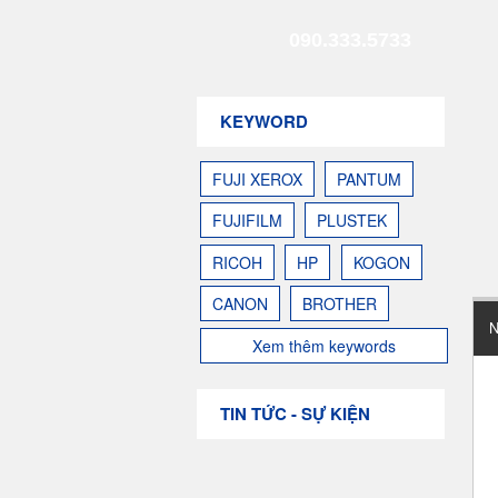
090.333.5733
KEYWORD
FUJI XEROX
PANTUM
FUJIFILM
PLUSTEK
RICOH
HP
KOGON
CANON
BROTHER
N
Xem thêm keywords
TIN TỨC - SỰ KIỆN