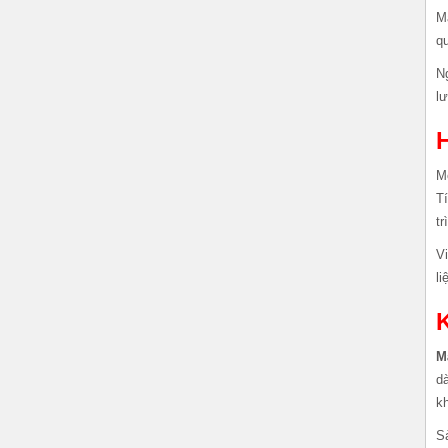
Má
qu
N
lư
H
M
Tí
tr
V
li
K
M
d
kh
S