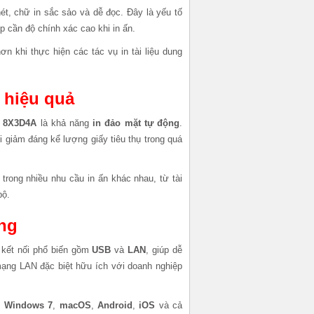
ét, chữ in sắc sảo và dễ đọc. Đây là yếu tố
p cần độ chính xác cao khi in ấn.
n khi thực hiện các tác vụ in tài liệu dung
y hiệu quả
N 8X3D4A
là khả năng
in đảo mặt tự động
.
i giảm đáng kể lượng giấy tiêu thụ trong quá
 trong nhiều nhu cầu in ấn khác nhau, từ tài
bộ.
ảng
 kết nối phổ biến gồm
USB
và
LAN
, giúp dễ
mạng LAN đặc biệt hữu ích với doanh nghiệp
,
Windows 7
,
macOS
,
Android
,
iOS
và cả