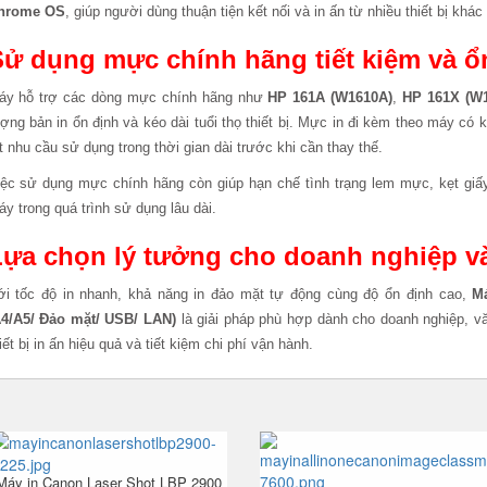
hrome OS
, giúp người dùng thuận tiện kết nối và in ấn từ nhiều thiết bị kh
ử dụng mực chính hãng tiết kiệm và ổ
áy hỗ trợ các dòng mực chính hãng như
HP 161A (W1610A)
,
HP 161X (W
ợng bản in ổn định và kéo dài tuổi thọ thiết bị. Mực in đi kèm theo máy có
t nhu cầu sử dụng trong thời gian dài trước khi cần thay thế.
ệc sử dụng mực chính hãng còn giúp hạn chế tình trạng lem mực, kẹt giấy 
y trong quá trình sử dụng lâu dài.
ựa chọn lý tưởng cho doanh nghiệp và
ới tốc độ in nhanh, khả năng in đảo mặt tự động cùng độ ổn định cao,
M
A4/A5/ Đảo mặt/ USB/ LAN)
là giải pháp phù hợp dành cho doanh nghiệp, v
iết bị in ấn hiệu quả và tiết kiệm chi phí vận hành.
Máy in Canon Laser Shot LBP 2900