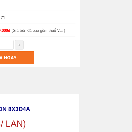
:
71
0,000đ
(Giá trên đã bao gồm thuế Vat )
+
A NGAY
6DN 8X3D4A
/ LAN)