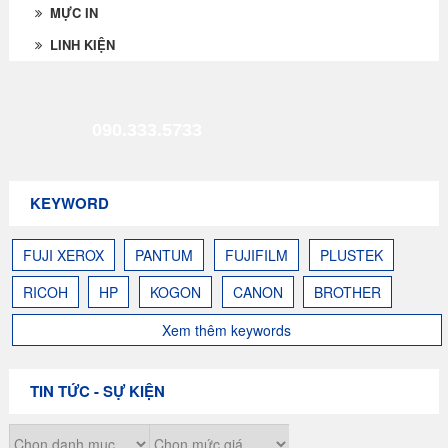
MỰC IN
LINH KIỆN
090.333.5733
KEYWORD
FUJI XEROX
PANTUM
FUJIFILM
PLUSTEK
RICOH
HP
KOGON
CANON
BROTHER
Xem thêm keywords
TIN TỨC - SỰ KIỆN