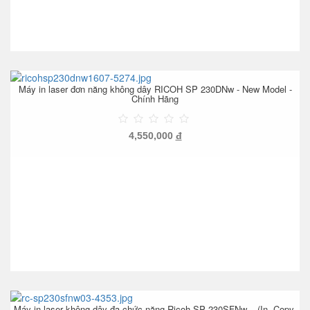
Máy in laser đơn năng không dây RICOH SP 230DNw - New Model -
Chính Hãng
4,550,000
đ
Máy in laser không dây đa chức năng Ricoh SP 230SFNw – (In, Copy,