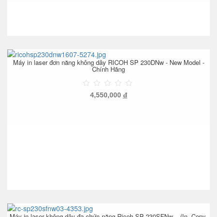
Máy in laser đơn năng không dây RICOH SP 230DNw - New Model -
Chính Hãng
4,550,000
đ
Máy in laser không dây đa chức năng Ricoh SP 230SFNw – (In, Copy,