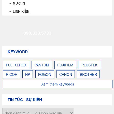
MỰC IN
LINH KIỆN
090.333.5733
KEYWORD
FUJI XEROX
PANTUM
FUJIFILM
PLUSTEK
RICOH
HP
KOGON
CANON
BROTHER
Xem thêm keywords
TIN TỨC - SỰ KIỆN