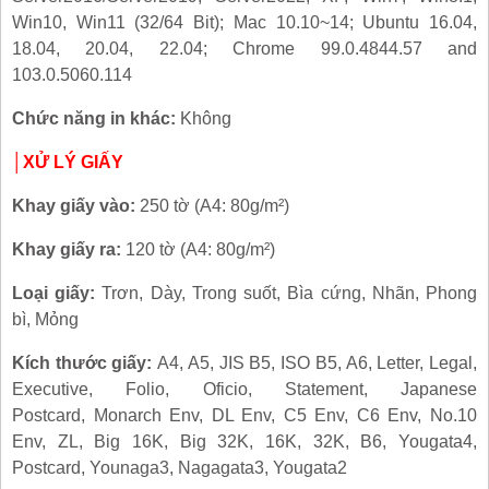
Win10, Win11 (32/64 Bit); Mac 10.10~14; Ubuntu 16.04,
18.04, 20.04, 22.04; Chrome 99.0.4844.57 and
103.0.5060.114
Chức năng in khác:
Không
│
XỬ LÝ GIẤY
Khay giấy vào:
250 tờ (A4: 80g/m²)
Khay giấy ra:
120 tờ (A4: 80g/m²)
Loại giấy:
Trơn, Dày, Trong suốt, Bìa cứng, Nhãn, Phong
bì, Mỏng
Kích thước giấy:
A4, A5, JIS B5, ISO B5, A6, Letter, Legal,
Executive, Folio, Oficio, Statement, Japanese
Postcard, Monarch Env, DL Env, C5 Env, C6 Env, No.10
Env, ZL, Big 16K, Big 32K, 16K, 32K, B6, Yougata4,
Postcard, Younaga3, Nagagata3, Yougata2